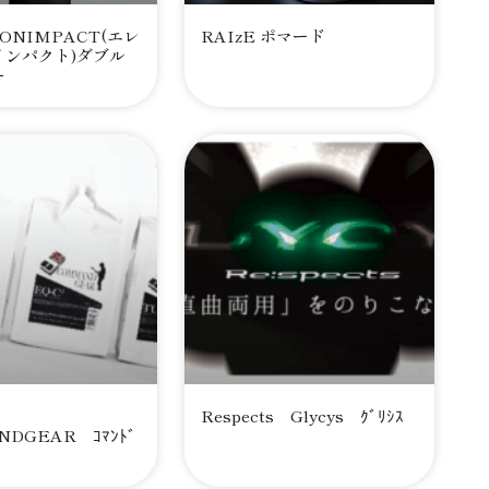
RONIMPACT(エレ
RAIzE ポマード
インパクト)ダブル
ー
ts
Respects Glycys ｸﾞﾘｼｽ
DGEAR ｺﾏﾝﾄﾞ