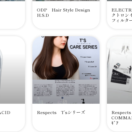
ODP Hair Style Design
ELECT
H.S.D
クトロン
フィルタ
ACID
Respects T’sシリーズ
Respec
COMMAN
ｷﾞｱ