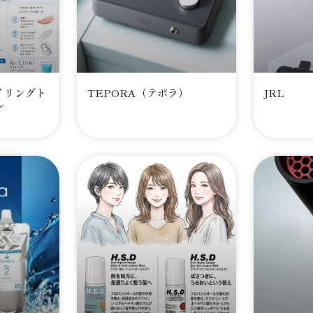
タイリングト
TEPORA（テポラ）
JRL
ル